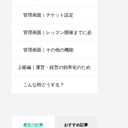
る設定・機能
管理画面｜チケット設定
管理画面｜レッスン開催までに必
入会キャンペーンを設定
しよう
要な設定
管理画面｜その他の機能
上級編｜運営・経営の効率化のため
体験枠による体験24時間
受付
に
こんな時どうする？
【完全理解】スタジオに
おけるインボイス制度対
応
最近の記事
おすすめ記事
SNSの活用による体験者