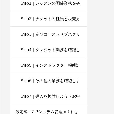
認し導入を検討しよう。
Step1｜レッスンの開催業務を確
認しよう
Step2｜チケットの種類と販売方
法を決めよう
Step3｜定期コース（サブスクリ
プション）の業務を確認しよう
Step4｜クレジット業務を確認し
よう
Step5｜インストラクター報酬計
算とインボイス対応
Step6｜その他の業務を確認しよ
う
Step7｜導入を検討しよう（お申
し込み前の方向け）
設定編｜ZIPシステム管理画面によ