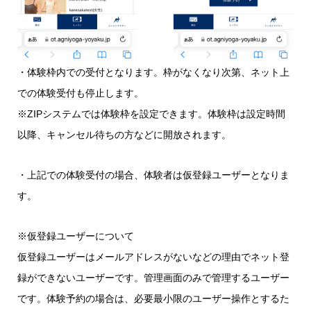
・体験枠内での受付となります。枠がなくなり次第、ネット上
での体験受付も停止します。
※ZIPシステムでは体験枠を設定できます。体験枠は設定時間
以降、キャンセル待ちの方などに開放されます。
・上記での体験受付の場合、体験者は仮登録ユーザーとなりま
す。
※仮登録ユーザーについて
仮登録ユーザーはメールアドレスがないなどの理由でネット登
録ができないユーザーです。管理画面のみで管理するユーザー
です。体験予約の場合は、必要最小限のユーザー操作とするた