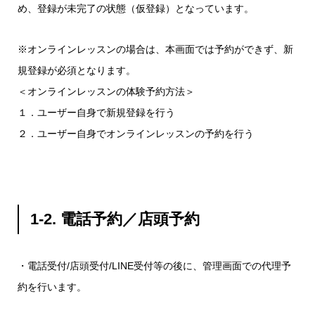
め、登録が未完了の状態（仮登録）となっています。
※オンラインレッスンの場合は、本画面では予約ができず、新
規登録が必須となります。
＜オンラインレッスンの体験予約方法＞
１．ユーザー自身で新規登録を行う
２．ユーザー自身でオンラインレッスンの予約を行う
1-2. 電話予約／店頭予約
・電話受付/店頭受付/LINE受付等の後に、管理画面での代理予
約を行います。