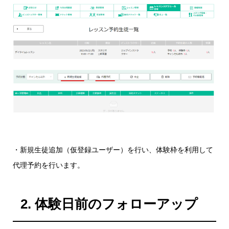
・新規生徒追加（仮登録ユーザー）を行い、体験枠を利用して
代理予約を行います。
2. 体験日前のフォローアップ