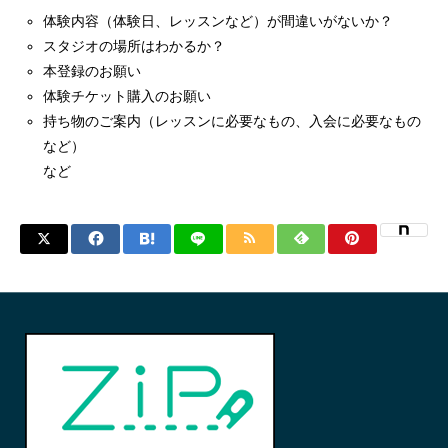
体験内容（体験日、レッスンなど）が間違いがないか？
スタジオの場所はわかるか？
本登録のお願い
体験チケット購入のお願い
持ち物のご案内（レッスンに必要なもの、入会に必要なもの
など）
など