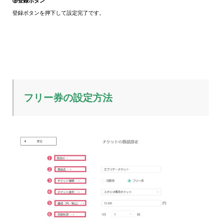
⑨登録ボタン
登録ボタンを押下して設定完了です。
フリー券の設定方法