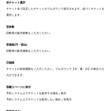
④チケット選択
チケット名で設定したチケットがプルダウンで表示されます。紐づくチケットを
選択します。
⑤枚数
回数券の販売枚数をご入力ください。
⑥価格(円・税込)
回数券の販売価格をご入力ください。
⑦期限
チケットの有効期限をご入力ください。プルダウンで【月・週・日】の単位で入
力ができます。
⑧購入ページに表示
予約システム上でチケットを販売する場合→表示
予約システム上でチケットを販売しない場合→非表示