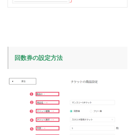
回数券の設定方法