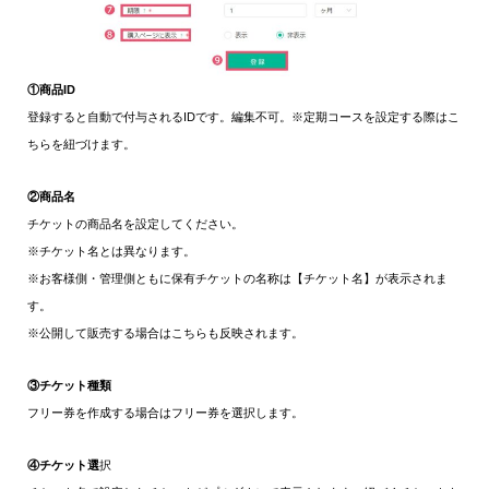
①商品ID
登録すると自動で付与されるIDです。編集不可。※定期コースを設定する際はこ
ちらを紐づけます。
②商品名
チケットの商品名を設定してください。
※チケット名とは異なります。
※お客様側・管理側ともに保有チケットの名称は【チケット名】が表示されま
す。
※公開して販売する場合はこちらも反映されます。
③チケット種類
フリー券を作成する場合はフリー券を選択します。
④チケット選
択