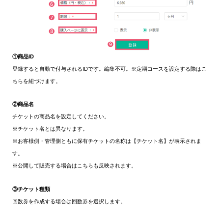
①商品ID
登録すると自動で付与されるIDです。編集不可。※定期コースを設定する際はこ
ちらを紐づけます。
②商品名
チケットの商品名を設定してください。
※チケット名とは異なります。
※お客様側・管理側ともに保有チケットの名称は【チケット名】が表示されま
す。
※公開して販売する場合はこちらも反映されます。
③チケット種類
回数券を作成する場合は回数券を選択します。