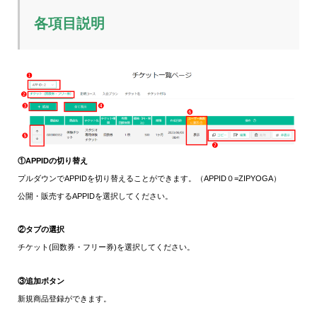
各項目説明
①APPIDの切り替え
プルダウンでAPPIDを切り替えることができます。（APPID０=ZIPYOGA）
公開・販売するAPPIDを選択してください。
②タブの選択
チケット(回数券・フリー券)を選択してください。
③追加ボタン
新規商品登録ができます。