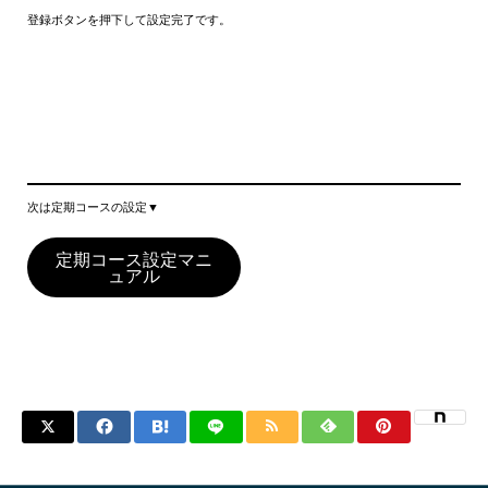
登録ボタンを押下して設定完了です。
次は定期コースの設定▼
定期コース設定マニ
ュアル